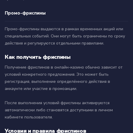
Промо-фриспины
Промо-фриспины выдаются в рамках временных акций или
специальных событий. Они могут быть ограничены по сроку
действия и регулируются отдельными правилами.
Как получить фриспины
Получение фриспинов в онлайн-казино обычно зависит от
условий конкретного предложения. Это может быть
регистрация, выполнение определённого действия в
аккаунте или участие в промоакции.
После выполнения условий фриспины активируются
автоматически либо становятся доступными в личном
кабинете пользователя.
Условия и правила фриспинов