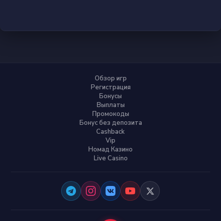
Обзор игр
Регистрация
Бонусы
Выплаты
Промокоды
Бонус без депозита
Cashback
Vip
Номад Казино
Live Casino