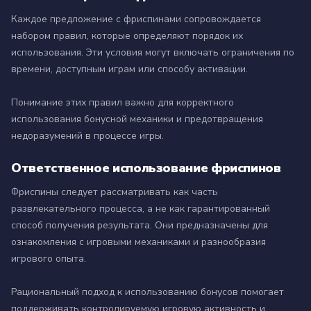
Каждое предложение с фриспинами сопровождается
набором правил, которые определяют порядок их
использования. Эти условия могут включать ограничения по
времени, доступным играм или способу активации.
Понимание этих правил важно для корректного
использования бонусной механики и предотвращения
недоразумений в процессе игры.
Ответственное использование фриспинов
Фриспины следует рассматривать как часть
развлекательного процесса, а не как гарантированный
способ получения результата. Они предназначены для
ознакомления с игровыми механиками и разнообразия
игрового опыта.
Рациональный подход к использованию бонусов помогает
поддерживать контролируемую игровую активность и